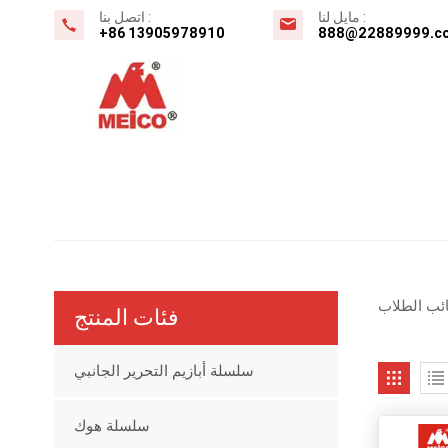
مايل لنا :
اتصل بنا :
+86 13905978910
888@22889999.c
ائب الطلاب
فئات المنتج
سلسلة أبازيم التحرير الجانبي
سلسلة هوك