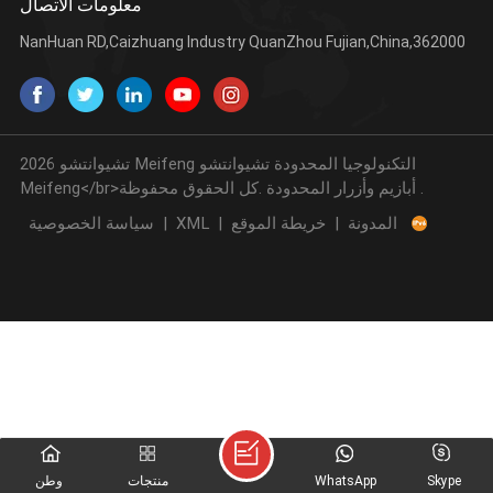
معلومات الاتصال
NanHuan RD,Caizhuang Industry QuanZhou Fujian,China,362000
2026 تشيوانتشو Meifeng التكنولوجيا المحدودة تشيوانتشو
Meifeng</br>أبازيم وأزرار المحدودة .كل الحقوق محفوظة .
المدونة
|
خريطة الموقع
|
XML
|
سياسة الخصوصية
Skype
WhatsApp
منتجات
وطن