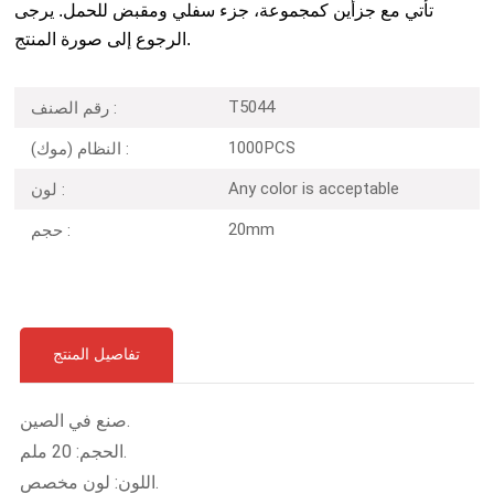
تأتي مع جزأين كمجموعة، جزء سفلي ومقبض للحمل. يرجى
الرجوع إلى صورة المنتج.
T5044
رقم الصنف :
1000PCS
النظام (موك) :
Any color is acceptable
لون :
20mm
حجم :
تفاصيل المنتج
صنع في الصين.
الحجم: 20 ملم.
اللون: لون مخصص.