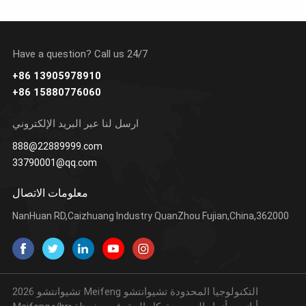
Have a question? Call us 24/7
+86 13905978910
+86 15880776060
يتعلم أكثر
يتعلم أكثر
يتع
ارسل لنا عبر البريد الإلكتروني
888@22889999.com
33790001@qq.com
معلومات الاتصال
NanHuan RD,Caizhuang Industry QuanZhou Fujian,China,362000
2026 تشيوانتشو Meifeng التكنولوجيا المحدودة تشيوانتشو