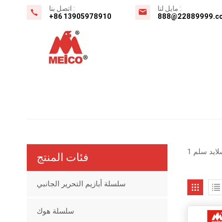
مايل لنا :
اتصل بنا :
+86 13905978910
888@22889999.c
فئات المنتج
سلسلة أبازيم التحرير الجانبي
سلسلة هوك