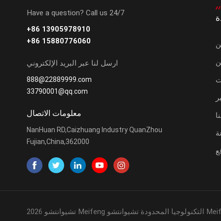
Have a question? Call us 24/7
ة
+86 13905978910
+86 15880776060
ن
ن
ارسل لنا عبر البريد الإلكتروني
ت
888@22889999.com
33790001@qq.com
ر
معلومات الاتصال
ا
NanHuan RD,Caizhuang Industry QuanZhou
ة
Fujian,China,362000
ع