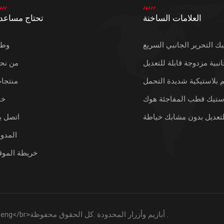
العلامات الساخنة
تحتاج مساعد
 التحرير الجانبي السريع
وط
انبية مزدوجة قابلة للتعديل
من نح
يم بلاستيكية شديدة التحمل
منتجا
استيك قطب المفاجئة هوك
خب
لتعديل بدون مشابك خياطة
اتصل بن
المدون
خريطة الموق
2026 تشيوانتشو Meifeng التكنولوجيا المحدودة تشيوانتشو Meifeng</br>أبازيم وأزرار المحدودة .كل الحقوق محفوظة .