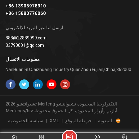
+86 13905978910
+86 15880776060
يتعلم أكثر
يتعلم أكثر
ارسل لنا عبر البريد الإلكتروني
888@22889999.com
33790001@qq.com
معلومات الاتصال
NanHuan RD,Caizhuang Industry QuanZhou Fujian,China,362000
2026 تشيوانتشو Meifeng التكنولوجيا المحدودة تشيوانتشو
Meifeng</br>أبازيم وأزرار المحدودة .كل الحقوق محفوظة .
المدونة
|
خريطة الموقع
|
XML
|
سياسة الخصوصية