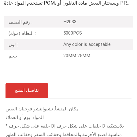
تستخدم المواد عادةً POM، وسيختار البعض مادة النايلون أو PP...
H2033
رقم الصنف :
5000PCS
النظام (موك) :
Any color is acceptable
لون :
20MM 25MM
حجم :
تفاصيل المنتج
مكان المنشأ: تشيوانتشو فوجيان الصين
المواد: بوم أو العملاء.
*[حلقة على شكل حرف D] حلقات على شكل حرف D بلاستيكية
مناسبة لصنع الأحزمة والمحافظ وحقائب السفر وحقائب الظهر