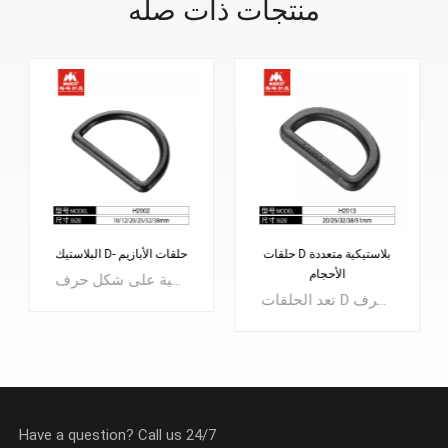
منتجات ذات صله
البلاستيك درينغ الخياطة حزام
حلقات D بلاستيكية متعددة
كليب
الأحجام
نهاية حزام الخياطة التي يمكن خياطتها على الملابس أو الحقائب أو غيرها من المنتجات النسيجية، يمكن إنتاج أنواع مختلفة من الأشكال، موضع ترحيب من صانعي القطع الأصلية.مناسبة للحقائب الرياضية وحقائب الظهر وحقائب الطلاب وحقائب الترفيه وحقائب تسلق الجبال، إلخ.
تعد الحلقات D نوعًا متعدد الاستخدامات للغاية من الأجهزة مع مجموعة واسعة من التطبيقات. يتم استخدامها بشكل شائع كنقاط ربط، ويمكن العثور عليها على الملابس، وأطواق الحيوانات الأليفة، وأربطة العنق، وحقائب الظهر، والأحزمة والمزيد! نظرًا لمدى فائدتها، فإن الحلقات البلاستيكية على شكل حرف D هي أداة نهائية رائعة وموثوقة لأي حزام. تتميز بتصميم مربع.
Have a question? Call us 24/7