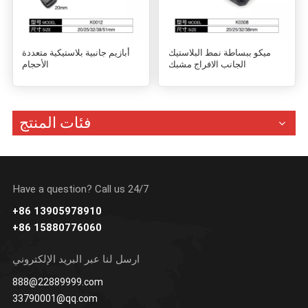
ميكو ببساطة نمط البلاستيك
أبازيم جانبية بلاستيكية متعددة
الجانب الافراج مشبك
الأحجام
فئات المنتج
Have a question? Call us 24/7
+86 13905978910
+86 15880776060
ارسل لنا عبر البريد الإلكتروني
888@22889999.com
33790001@qq.com