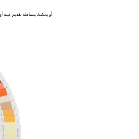
الألوان: الألوان المخصصة للعملاء مقبولة، ونحن نستخدم كتاب ألوان PANTONE أو يمكنك ببساطة تقديم عينة أو عينة ألوان لنا.