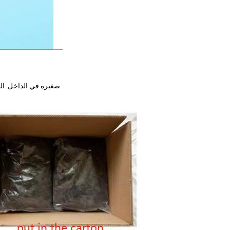
التعبئة: منتجاتنا معبأة في علب كرتون أو أكياس مع عدة أكياس PE صغيرة في الداخل. التعبئة المخصصة مقبولة أيضًا.