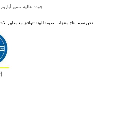
جودة عالية: تتميز أبازيم البولي فورمالدهيد بمرونة جيدة وسحب قوي، وأكثر سمكًا ومتانة من الأبازيم القياسية.
نحن نقدم إنتاج منتجات صديقة للبيئة تتوافق مع معايير الاختبار البيئي الدولية ذات الصلة، بناءً على متطلبات عملائنا. يرجى التحديد عند طلب عرض الأسعار.