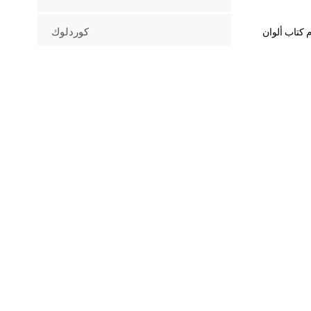
كوردلوك
تبديل (سدادة)
ساحبات بلاستيكية
المسلسلات العسكرية
أجهزة أخرى
سلسلة العربات
منتجات جديدة