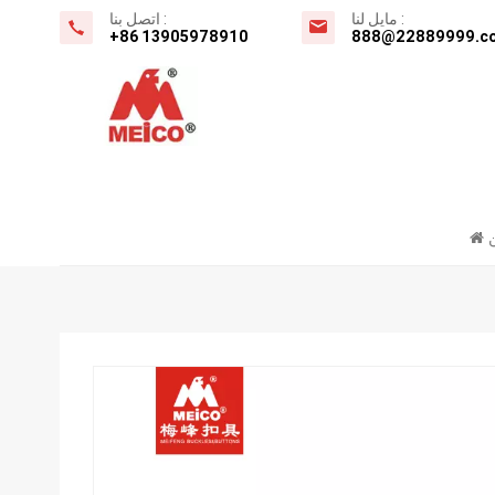
مايل لنا :
اتصل بنا :
+86 13905978910
888@22889999.c