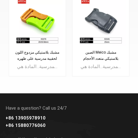
متعدد المقاسات قابل للتعديل
الصين Meico مشبك
سريع الأبازيم حقيبة الملحقات
بلاستيكي متعدد الأحجام
لحقيبة الظهر
مشبك تثبيت جانبي سريع الفك، قوة قوية، شعور جميل بتصميم بسيط.مناسبة للحقائب الرياضية وحقائب الظهر العصريةوحقائب تسلق الجبال، الخ.
أبازيم بلاستيكية قابلة للتعديل يمكن تعديلها بمقاسات طويلة أو قصيرة، ويمكن استخدامها بشكل مريح.تستخدم على نطاق واسع لحقائب الظهر، وحقائب الظهر التكتيكية، وحقائب الأمتعة، والحقائب المدرسية...المادة هي POM، ويمكن أيضًا أن تكون مصنوعة من النايلون أو مادة PP وما إلى ذلك ...
Have a question? Call us 24/7
+86 13905978910
+86 15880776060
يتعلم أكثر
يتعلم أكثر