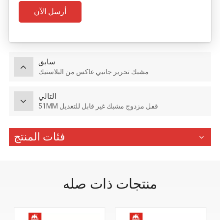
أرسل الآن
سابق
مشبك تحرير جانبي عاكس من البلاستيك
التالي
51MM قفل مزدوج مشبك غير قابل للتعديل
فئات المنتج
منتجات ذات صله