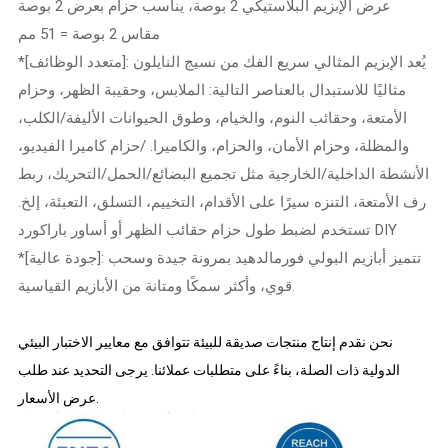
عرض الإبزيم البلاستيكي 2 بوصة، يناسب حزام بعرض 2 بوصة
مقاس 2 بوصة = 51 مم
*[متعدد الوظائف]: يُعد الإبزيم المثالي سريع الفك من نسيج النايلون
مثاليًا للاستبدال بالعناصر التالية: الملابس، وحقيبة الظهر، وحزام
الأمتعة، وحقائب النوم، والخيام، وطوق الحيوانات الأليفة/الكلب،
والمظلة، وحزام الأمان، والحزام، والكاميرا. /حزام كاميرا الفيديو،
الأنشطة الداخلية/الخارجية مثل تجميع البضائع/الحمل/التحريك، ربط
رف الأمتعة، التنزه سيرًا على الأقدام، التخييم، التسلق، التعبئة، إلخ.
تستخدم لضبط طول حزام حقائب الظهر أو أساور باراكورد DIY
*[جودة عالية]: تتميز أبازيم البولي فورمالدهيد بمرونة جيدة وسحب
قوي، وأكثر سمكًا ومتانة من الأبازيم القياسية.
نحن نقدم إنتاج منتجات صديقة للبيئة تتوافق مع معايير الاختبار البيئي
الدولية ذات الصلة، بناءً على متطلبات عملائنا. يرجى التحديد عند طلب
عرض الأسعار.