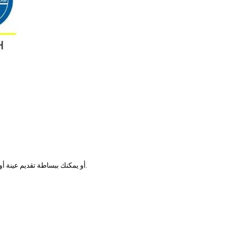
الألوان: الألوان المخصصة للعملاء مقبولة، ونحن نستخدم كتاب ألوان PANTONE أو يمكنك ببساطة تقديم عينة أو عينة ألوان لنا.