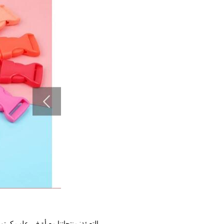
التعبئة: منتجاتنا معبأة في علب كرتون أو أكياس مع العديد من أكياس البولي ايثيلين الصغيرة بالداخل. التعبئة المخصصة مقبولة أيضًا.