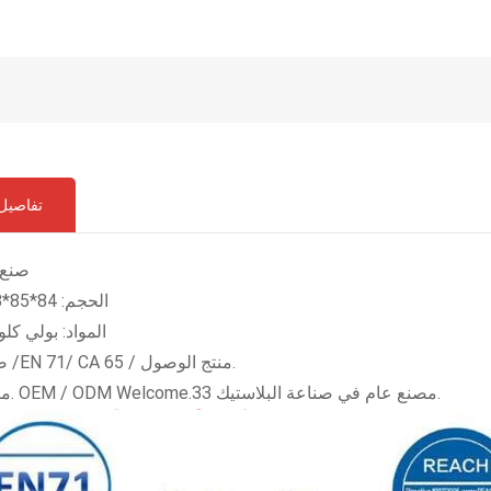
تفاصيل 
صنع 
الحجم: 84*85*8 مللي متر
المواد: بولي كلو
صديق للبيئة /EN 71/ CA 65 / منتج الوصول.
مصنع معتمد. OEM / ODM Welcome.33 مصنع عام في صناعة البلاستيك.