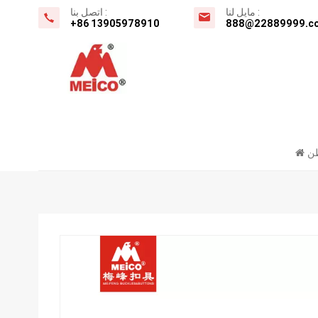
مايل لنا :
اتصل بنا :
+86 13905978910
888@22889999.c