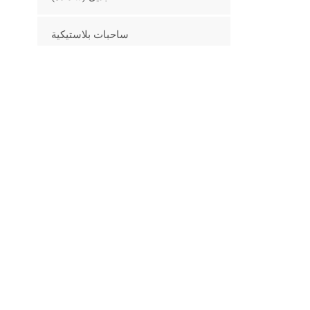
ساحبات بلاستيكية
المسلسلات العسكرية
أجهزة أخرى
سلسلة العربات
منتجات جديدة
مشبك زر بلاستيكي لحمل
الطفل حزام 25 مم
عرض المزيد
مشابك حلقات D منزلقة