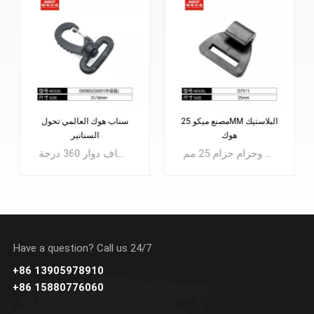
مصنع ميكو 25MM البلاستيك
سناب هوك العالمي تحول
هوك
السنانير
إنه مناسب للاستخدام مع سلك يصل قطره إلى 5 مم وحزام حزام 25 مم.
ثلاثة أجزاء تجميع تشمل: الخطاف، وحافظة الخطاف القابلة للدوران، ومنزلق حزام قابل للتأرجح.يستخدم كخطاف بلاستيكي لمقود الحيوانات الأليفة، أو خطاف ربط للحقيبة، أو مشبك ربط لأغراض مختلفة. خطاف دوار 360 درجة.
Have a question? Call us 24/7
+86 13905978910
+86 15880776060
يتعلم أكثر
يتعلم أكثر