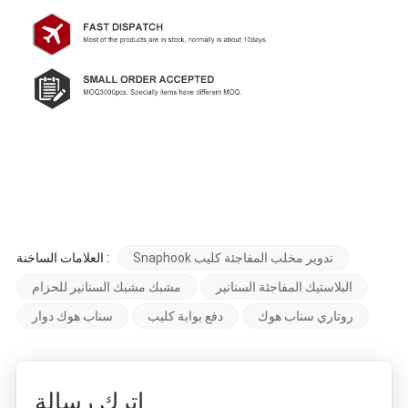
Snaphook تدوير مخلب المفاجئة كليب
العلامات الساخنة :
البلاستيك المفاجئة السنانير
مشبك مشبك السنانير للحزام
روتاري سناب هوك
دفع بوابة كليب
سناب هوك دوار
اترك رسالة