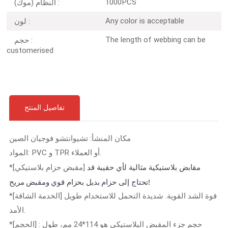
1000PCS
النظام (موك) :
Any color is acceptable
لون :
The length of webbing can be
حجم :
customerised
تفاصيل المنتج
مكان المنشأ: تشيوانتشو فوجيان الصين
المواد: PVC و TPR أو العملاء.
مقابض بلاستيكية
مثالية لأي حقيبة قد
*[مقبض حزام بلاستيكي]
تحتاج إلى حزام بديل بحزام قوي ومقبض مريح!
*[الخدمة الشاقة] قوة الشد القوية. شديدة التحمل للاستخدام طويل
الأمد.
*[الحجم] : حجم جزء المقبض البلاستيكي هو 114*24 مم، طول