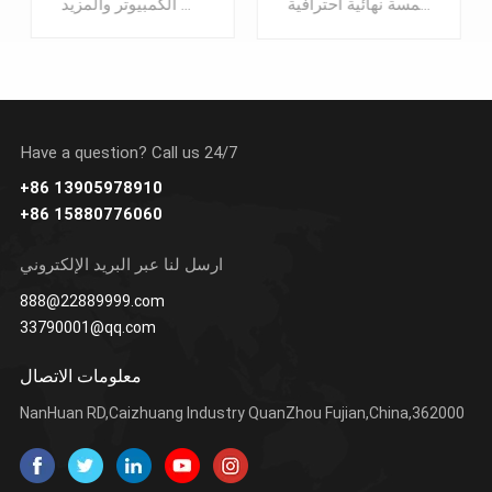
يمكن استخدام التجميع مع اثنين من البراغي بقطر 6 مم مع تركيب حزام إخفاء 25 مم. تم إنتاجه من نسيج البولي بروبيلين المصبوب بمطاط ناعم ويتضمن أغطية نهائية للحصول على لمسة نهائية احترافية.
تم تصميم المقابض البلاستيكية لتحسين الراحة عند حمل حقائب اليد والأمتعة وحقائب اليد وحقائب الكمبيوتر والمزيد
Have a question? Call us 24/7
+86 13905978910
+86 15880776060
يتعلم أكثر
يتعلم أكثر
ارسل لنا عبر البريد الإلكتروني
888@22889999.com
33790001@qq.com
معلومات الاتصال
NanHuan RD,Caizhuang Industry QuanZhou Fujian,China,362000