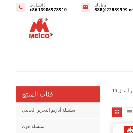
مايل لنا :
اتصل بنا :
+86 13905978910
888@22889999.c
فئات المنتج
سلسلة أبازيم التحرير الجانبي
سلسلة هوك