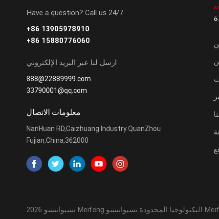
Have a question? Call us 24/7
ة
+86 13905978910
+86 15880776060
ن
ن
ارسل لنا عبر البريد الإلكتروني
ت
888@22889999.com
33790001@qq.com
ر
معلومات الاتصال
ا
NanHuan RD,Caizhuang Industry QuanZhou
ة
Fujian,China,362000
ع