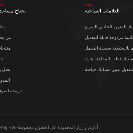
العلامات الساخنة
تحتاج مساعد
 التحرير الجانبي السريع
وط
انبية مزدوجة قابلة للتعديل
من نح
يم بلاستيكية شديدة التحمل
منتجا
استيك قطب المفاجئة هوك
خب
لتعديل بدون مشابك خياطة
اتصل بن
المدون
خريطة الموق
2026 تشيوانتشو Meifeng التكنولوجيا المحدودة تشيوانتشو Meifeng</br>أبازيم وأزرار المحدودة .كل الحقوق محفوظة .